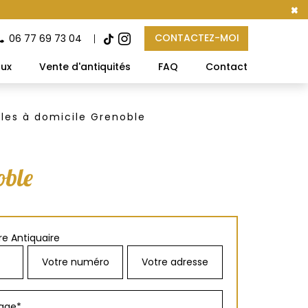
×
CONTACTEZ-MOI
06 77 69 73 04
aux
Vente d'antiquités
FAQ
Contact
les à domicile Grenoble
oble
e Antiquaire