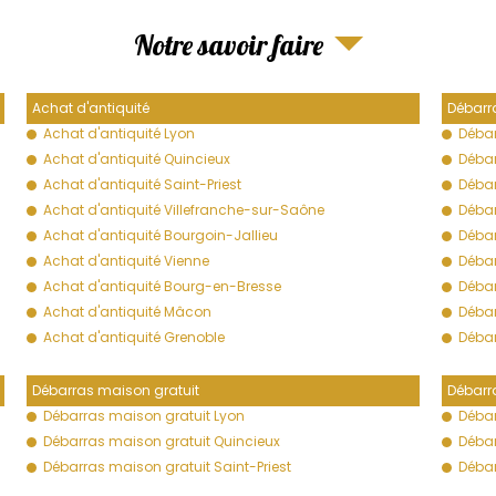
Notre savoir faire
Achat d'antiquité
Débarr
Achat d'antiquité Lyon
Débar
Achat d'antiquité Quincieux
Débar
Achat d'antiquité Saint-Priest
Débar
Achat d'antiquité Villefranche-sur-Saône
Débar
Achat d'antiquité Bourgoin-Jallieu
Débar
Achat d'antiquité Vienne
Débar
Achat d'antiquité Bourg-en-Bresse
Déba
Achat d'antiquité Mâcon
Déba
Achat d'antiquité Grenoble
Débar
Débarras maison gratuit
Débarr
Débarras maison gratuit Lyon
Déba
Débarras maison gratuit Quincieux
Débar
Débarras maison gratuit Saint-Priest
Débar
Débarras maison gratuit Villefranche-sur-Saône
Débar