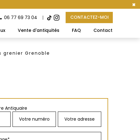
×
CONTACTEZ-MOI
06 77 69 73 04
aux
Vente d'antiquités
FAQ
Contact
s grenier Grenoble
e Antiquaire