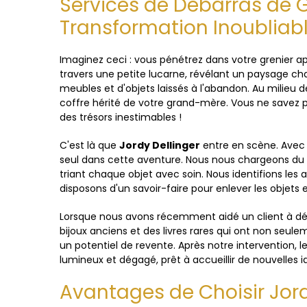
Services de Débarras de G
Transformation Inoubliab
Imaginez ceci : vous pénétrez dans votre grenier apr
travers une petite lucarne, révélant un paysage ch
meubles et d'objets laissés à l'abandon. Au milieu
coffre hérité de votre grand-mère. Vous ne savez p
des trésors inestimables !
C'est là que
Jordy Dellinger
entre en scène. Avec 
seul dans cette aventure. Nous nous chargeons du 
triant chaque objet avec soin. Nous identifions les 
disposons d'un savoir-faire pour enlever les objets
Lorsque nous avons récemment aidé un client à déba
bijoux anciens et des livres rares qui ont non seul
un potentiel de revente. Après notre intervention, 
lumineux et dégagé, prêt à accueillir de nouvelles 
Avantages de Choisir Jord