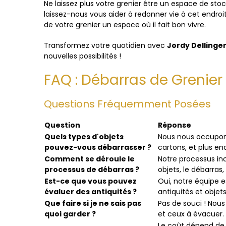
Ne laissez plus votre grenier être un espace de s
laissez-nous vous aider à redonner vie à cet endroi
de votre grenier un espace où il fait bon vivre.
Transformez votre quotidien avec
Jordy Dellinge
nouvelles possibilités !
FAQ : Débarras de Grenier
Questions Fréquemment Posées
Question
Réponse
Quels types d'objets
Nous nous occupon
pouvez-vous débarrasser ?
cartons, et plus en
Comment se déroule le
Notre processus inc
processus de débarras ?
objets, le débarras,
Est-ce que vous pouvez
Oui, notre équipe e
évaluer des antiquités ?
antiquités et objets
Que faire si je ne sais pas
Pas de souci ! Nous
quoi garder ?
et ceux à évacuer.
Le coût dépend de l