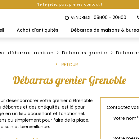
Ne le jetez pas, prenez contact !
VENDREDI : 08H00 - 20H00
il
Achat d'antiquités
Débarras de maisons & bure
ise débarras maison
Débarras grenier
Débarra
RETOUR
Débarras grenier Grenoble
pour désencombrer votre grenier à Grenoble
du débarras et des antiquités, est là pour
Contactez votr
 en un lieu accueillant et fonctionnel.
ens ou simplement pour faire de la place,
c soin et bienveillance.