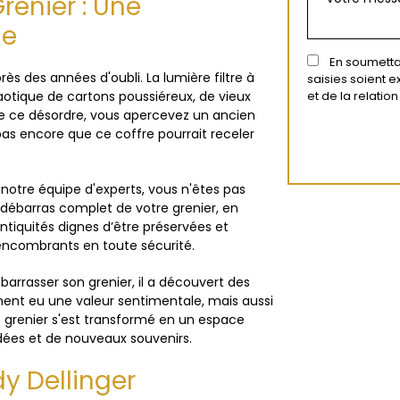
renier : Une
le
En soumettan
ès des années d'oubli. La lumière filtre à
saisies soient 
aotique de cartons poussiéreux, de vieux
et de la relati
 de ce désordre, vous apercevez un ancien
as encore que ce coffre pourrait receler
notre équipe d'experts, vous n'êtes pas
débarras complet de votre grenier, en
antiquités dignes d’être préservées et
 encombrants en toute sécurité.
rrasser son grenier, il a découvert des
ement eu une valeur sentimentale, mais aussi
le grenier s'est transformé en un espace
idées et de nouveaux souvenirs.
y Dellinger