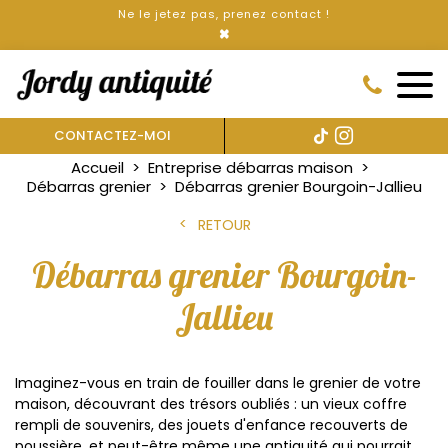
Ne le jetez pas, prenez contact !
×
CONTACTEZ-MOI
Accueil
Entreprise débarras maison
Débarras grenier
Débarras grenier Bourgoin-Jallieu
RETOUR
Débarras grenier Bourgoin-
Jallieu
Imaginez-vous en train de fouiller dans le grenier de votre
maison, découvrant des trésors oubliés : un vieux coffre
rempli de souvenirs, des jouets d'enfance recouverts de
poussière, et peut-être même une antiquité qui pourrait