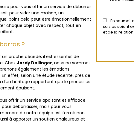
ile pour vous offrir un service de débarras
soit pour vider une maison, un
el point cela peut être émotionnellement
En soumettan
ter chaque objet avec respect, tout en
saisies soient 
illant.
et de la relati
ébarras ?
 un proche décédé, il est essentiel de
ue. Chez
Jordy Dellinger
, nous ne sommes
mprenons également les émotions
n effet, selon une étude récente, près de
n d'un héritage rapportent que le processus
lement épuisant.
s offrir un service apaisant et efficace.
t pour débarrasser, mais pour vous
e membre de notre équipe est formé non
aussi à apporter un soutien chaleureux et