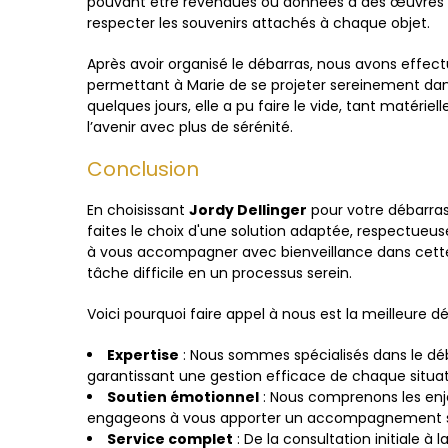
pouvant être revendues ou données à des œuvres ca
respecter les souvenirs attachés à chaque objet.
Après avoir organisé le débarras, nous avons effe
permettant à Marie de se projeter sereinement dans
quelques jours, elle a pu faire le vide, tant matér
l’avenir avec plus de sérénité.
Conclusion
En choisissant
Jordy Dellinger
pour votre débarra
faites le choix d'une solution adaptée, respectueus
à vous accompagner avec bienveillance dans cette
tâche difficile en un processus serein.
Voici pourquoi faire appel à nous est la meilleure dé
Expertise
: Nous sommes spécialisés dans le déba
garantissant une gestion efficace de chaque situat
Soutien émotionnel
: Nous comprenons les enje
engageons à vous apporter un accompagnement se
Service complet
: De la consultation initiale à