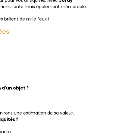
eur pour vos antiquités. Avec
Jordy
enrichissante mais également mémorable.
 brillent de mille feux !
ées
 d'un objet ?
nirons une estimation de sa valeur.
quités ?
endre.