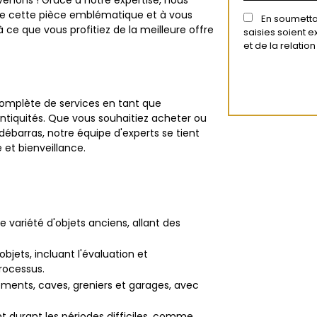
rvenons ! Grâce à notre expertise, nous
 de cette pièce emblématique et à vous
En soumettan
à ce que vous profitiez de la meilleure offre
saisies soient 
et de la relati
omplète de services en tant que
antiquités. Que vous souhaitiez acheter ou
ébarras, notre équipe d'experts se tient
et bienveillance.
e variété d'objets anciens, allant des
bjets, incluant l'évaluation et
rocessus.
ments, caves, greniers et garages, avec
durant les périodes difficiles, comme