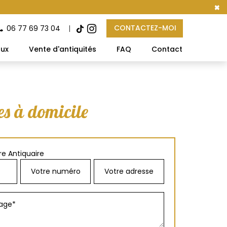
×
CONTACTEZ-MOI
06 77 69 73 04
aux
Vente d'antiquités
FAQ
Contact
es à domicile
e Antiquaire