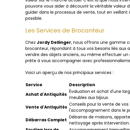
valeur sur le marché actuel. C'est là que nous inte
pouvons vous aider à découvrir la véritable valeur
guider dans le processus de vente, tout en veillant 
possible.
Les Services de Brocanteur
Chez
Jordy Dellinger
, nous offrons une gamme c
brocanteur, répondant à tous vos besoins liés aux 
vendre des objets anciens, ou même effectuer un d
prête à vous accompagner avec professionnalisme 
Voici un aperçu de nos principaux services :
Service
Description
Évaluation et achat d'une larg
Achat d'Antiquités
meubles aux bijoux.
Conseils pour la vente de vos o
Vente d'Antiquités
l'accompagnement dans le p
Débarras de maisons, apparte
Débarras Complet
nettoyage après intervention.
Soutien lors de
Accompagnement bienveillant 