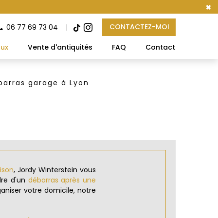
×
CONTACTEZ-MOI
06 77 69 73 04
aux
Vente d'antiquités
FAQ
Contact
barras garage à Lyon
ison
, Jordy Winterstein vous
dre d'un
débarras après une
aniser votre domicile, notre