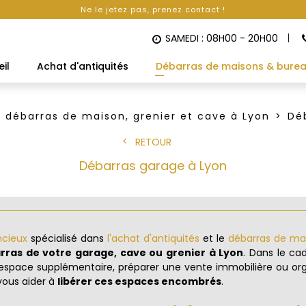
Ne le jetez pas, prenez contact !
SAMEDI : 08H00 - 20H00
il
Achat d'antiquités
Débarras de maisons & bure
e débarras de maison, grenier et cave à Lyon
Dé
RETOUR
Débarras garage à Lyon
ncieux
spécialisé dans
l'achat d'antiquités
et le
débarras de ma
rras de votre garage, cave ou grenier à Lyon
. Dans le ca
l'espace supplémentaire, préparer une vente immobilière ou org
vous aider à
libérer ces espaces encombrés
.